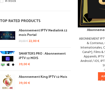
In stock
TOP RATED PRODUCTS
Abonnemen
Abonnement IPTV Medialink 12
mois Portal
ABONNEMENT IPT
22,00
€
39,00
€
& Contenus
,
Internationales
,
C
Canal+)
,
Films &
SMARTERS PRO : Abonnement
Appareils
,
IPTV
iPTV 12 MOIS
Android / iOS
,
IPT
39,00
€
S
Abonnement King IPTV 12 Mois
AJ
39,00
€