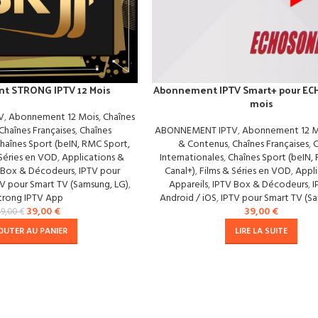
t STRONG IPTV 12 Mois
Abonnement IPTV Smart+ pour EC
mois
V
,
Abonnement 12 Mois
,
Chaînes
Chaînes Françaises
,
Chaînes
ABONNEMENT IPTV
,
Abonnement 12 M
haînes Sport (beIN, RMC Sport,
& Contenus
,
Chaînes Françaises
,
C
 Séries en VOD
,
Applications &
Internationales
,
Chaînes Sport (beIN,
 Box & Décodeurs
,
IPTV pour
Canal+)
,
Films & Séries en VOD
,
Appli
V pour Smart TV (Samsung, LG)
,
Appareils
,
IPTV Box & Décodeurs
,
I
trong IPTV App
Android / iOS
,
IPTV pour Smart TV (S
39,00
€
39,00
€
49,00
€
OUTER AU PANIER
LIRE LA SUITE