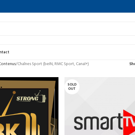
ntact
 Contenus
Chaînes Sport (beIN, RMC Sport, Canal+)
Sh
SOLD
OUT