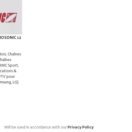
HOSONIC 12
ois
,
Chaînes
haînes
 RMC Sport,
cations &
PTV pour
amsung, LG)
Will be used in accordance with our
Privacy Policy