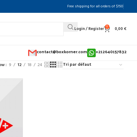
Free shipping for all orders of $150
0
Login / Register
0,00
€
contact@boxkorner.com
+212640157832
ow
9
12
18
24