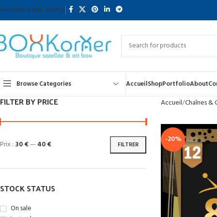
ewsletter
Contact Us
FAQs
Browse Categories
Accueil
Shop
Portfolio
About
Co
FILTER BY PRICE
Accueil
Chaînes &
-20%
Prix :
30 €
—
40 €
FILTRER
STOCK STATUS
On sale