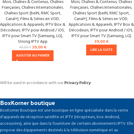
Mois
,
Chaînes & Contenus
,
Chaînes
Mois
,
Chaînes & Contenus
,
Chaînes
Françaises
,
Chaînes Internationales
,
Françaises
,
Chaînes Internationales
,
Chaînes Sport (beIN, RMC Sport,
Chaînes Sport (beIN, RMC Sport,
Canal+)
,
Films & Séries en VOD
,
Canal+)
,
Films & Séries en VOD
,
Applications & Appareils
,
IPTV Box &
Applications & Appareils
,
IPTV Box &
Décodeurs
,
IPTV pour Android / iOS
,
Décodeurs
,
IPTV pour Android / iOS
,
IPTV pour Smart TV (Samsung, LG)
,
IPTV pour Smart TV (Samsung, LG)
Strong IPTV App
39,00
€
39,00
€
49,00
€
LIRE LA SUITE
AJOUTER AU PANIER
Will be used in accordance with our
Privacy Policy
BoxKorner boutique
BoxKorner Boutique est une boutique en ligne spécialisée dans la vente
d’appareils de réception satellite et IPTV (récepteurs, box Android,
accessoires), ainsi que dans la fourniture de certains abonnements IPTV. Elle
propose des équipements destinés à la télévision numérique et au