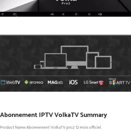
Abonnement IPTV VolkaTV Summary
Product Name:Abonnement VolkaTV pro2 12 mois officiel.