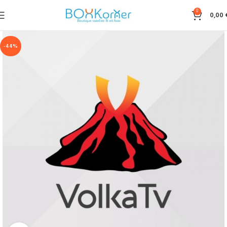
0
0,00
-44%