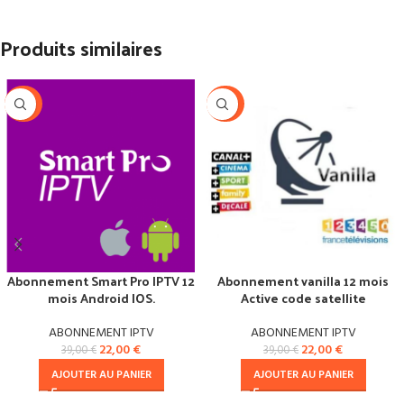
Produits similaires
-44%
-44%
Abonnement Smart Pro IPTV 12
Abonnement vanilla 12 mois
mois Android IOS.
Active code satellite
ABONNEMENT IPTV
ABONNEMENT IPTV
22,00
€
22,00
€
39,00
€
39,00
€
AJOUTER AU PANIER
AJOUTER AU PANIER