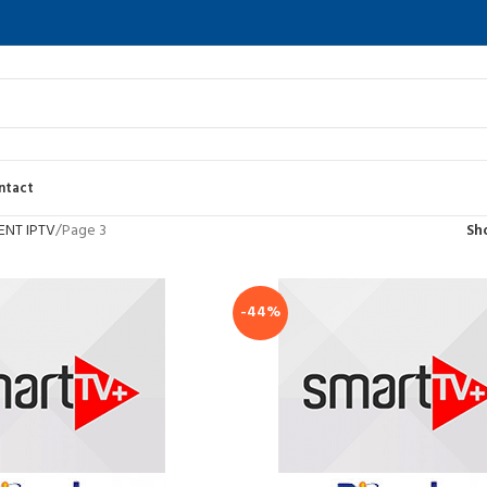
ntact
NT IPTV
Page 3
Sh
-44%