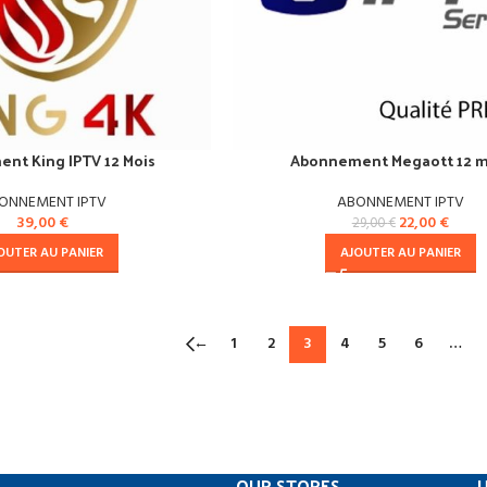
nt King IPTV 12 Mois
Abonnement Megaott 12 m
ONNEMENT IPTV
ABONNEMENT IPTV
39,00
€
22,00
€
29,00
€
OUTER AU PANIER
AJOUTER AU PANIER
←
1
2
3
4
5
6
…
OUR STORES
U