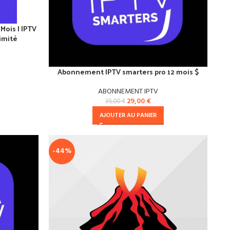
Mois | IPTV
imité
Abonnement IPTV smarters pro 12 mois $
ABONNEMENT IPTV
29,00
€
39,00
€
AJOUTER AU PANIER
-44%