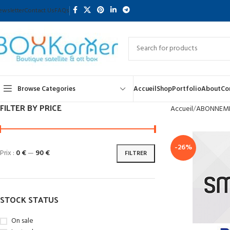
ewsletter
Contact Us
FAQs
Browse Categories
Accueil
Shop
Portfolio
About
Co
FILTER BY PRICE
Accueil
ABONNEME
-26%
Prix :
0 €
—
90 €
FILTRER
STOCK STATUS
On sale