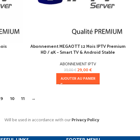
ois
Abonnement MEGAOTT 12 Mois IPTV Premium
HD / 4K – Smart TV & Android Stable
ABONNEMENT IPTV
29,00
€
39,00
€
AJOUTER AU PANIER
9
10
11
→
Will be used in accordance with our
Privacy Policy
SEFUL LINKS
FOOTER MENU