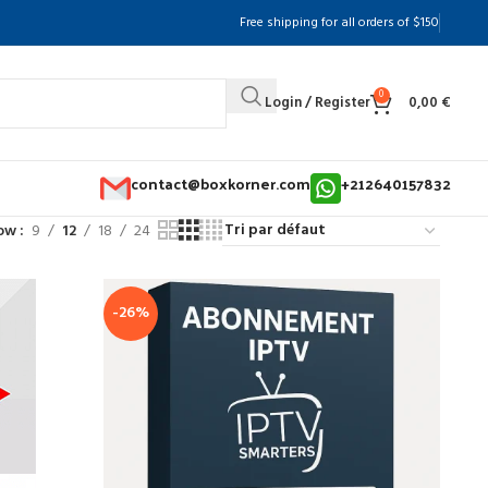
Free shipping for all orders of $150
0
Login / Register
0,00
€
contact@boxkorner.com
+212640157832
ow
9
12
18
24
-26%