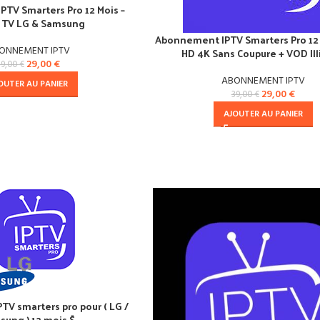
TV Smarters Pro 12 Mois –
 TV LG & Samsung
Abonnement IPTV Smarters Pro 12 
ONNEMENT IPTV
HD 4K Sans Coupure + VOD Ill
29,00
€
39,00
€
ABONNEMENT IPTV
OUTER AU PANIER
29,00
€
39,00
€
AJOUTER AU PANIER
V smarters pro pour ( LG /
sung ) 12 mois $