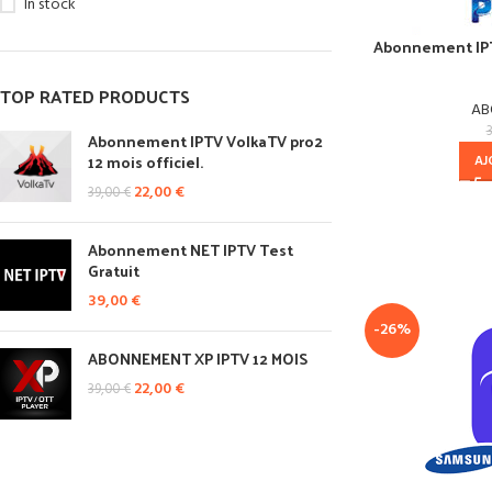
In stock
Abonnement IPT
TOP RATED PRODUCTS
AB
Abonnement IPTV VolkaTV pro2
12 mois officiel.
AJ
22,00
€
39,00
€
Abonnement NET IPTV Test
Gratuit
39,00
€
-26%
ABONNEMENT XP IPTV 12 MOIS
22,00
€
39,00
€