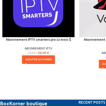
Abonnement IPTV smarters pro 12 mois $
Abonnement I
ABONNEMENT IPTV
29,00
€
AB
39,00
€
AJOUTER AU PANIER
AJ
BoxKorner boutique
RECENT POSTS