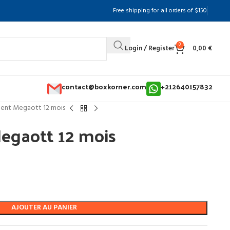
Free shipping for all orders of $150
0
Login / Register
0,00
€
contact@boxkorner.com
+212640157832
nt Megaott 12 mois
gaott 12 mois
AJOUTER AU PANIER