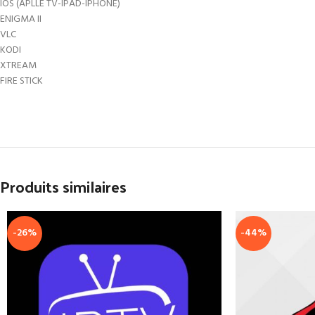
IOS (APLLE TV-IPAD-IPHONE)
ENIGMA II
VLC
KODI
XTREAM
FIRE STICK
Produits similaires
-26%
-44%