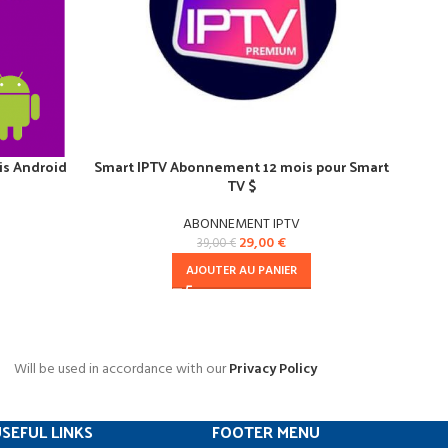
is Android
Smart IPTV Abonnement 12 mois pour Smart
Abo
TV $
ABONNEMENT IPTV
29,00
€
39,00
€
AJOUTER AU PANIER
Will be used in accordance with our
Privacy Policy
SEFUL LINKS
FOOTER MENU