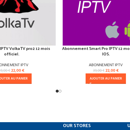
PTV VolkaTV pro2 12 mois
Abonnement Smart Pro IPTV 12 mo
officiel.
IOS.
ONNEMENT IPTV
ABONNEMENT IPTV
22,00
€
22,00
€
39,00
€
39,00
€
OUTER AU PANIER
AJOUTER AU PANIER
OUR STORES
U