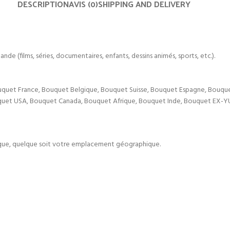
DESCRIPTION
AVIS (0)
SHIPPING AND DELIVERY
de (films, séries, documentaires, enfants, dessins animés, sports, etc.).
uquet France, Bouquet Belgique, Bouquet Suisse, Bouquet Espagne, Bouque
uquet USA, Bouquet Canada, Bouquet Afrique, Bouquet Inde, Bouquet EX-Y
lique, quelque soit votre emplacement géographique.