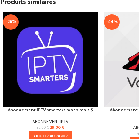
Produits similaires
-26%
-44%
Abonnement IPTV smarters pro 12 mois $
Abonnement I
ABONNEMENT IPTV
29,00
€
AB
39,00
€
AJOUTER AU PANIER