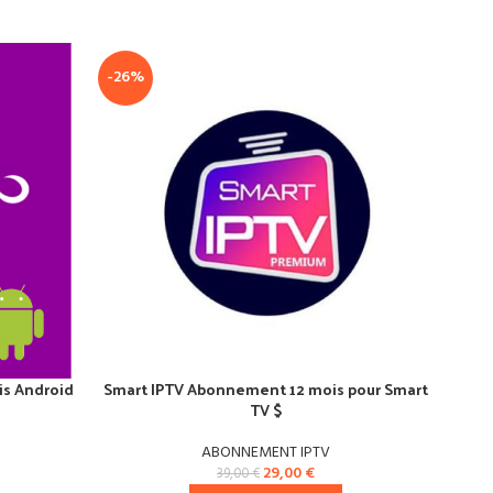
-26%
-4
SOL
OU
is Android
Smart IPTV Abonnement 12 mois pour Smart
Abo
TV $
ABONNEMENT IPTV
29,00
€
39,00
€