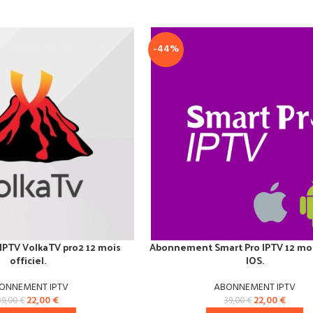
-44%
PTV VolkaTV pro2 12 mois
Abonnement Smart Pro IPTV 12 mo
officiel.
IOS.
ONNEMENT IPTV
ABONNEMENT IPTV
22,00
€
22,00
€
39,00
€
39,00
€