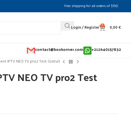
Free shipping for all orders of $150
0
Login / Register
0,00
€
contact@boxkorner.com
+212640157832
nt IPTV NEO TV pro2 Test Gratuit
TV NEO TV pro2 Test