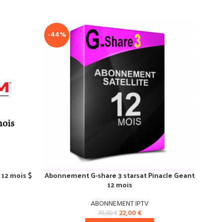
SOL
-44%
OU
12 mois $
Abonnement G-share 3 starsat Pinacle Geant
Abon
12 mois
ABONNEMENT IPTV
ABON
22,00
€
39,00
€