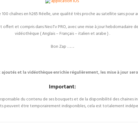
application IOS
0 chaînes en h265 Réelle, une qualité très proche au satellite sans pour a
t offert et compris dans NeoTv PRO, avec une mise à jour hebdomadaire des 
vidéothèque ( Anglais – Français – italien et arabe ) .
Bon Zap …….
nt ajoutés et la vidéothèque enrichie régulièrement, les mise à jour s
Important:
 responsable du contenu de ses bouquets et de la disponibilité des chaines inc
ets peuvent étre temporairement indisponibles, cela est totalement indép