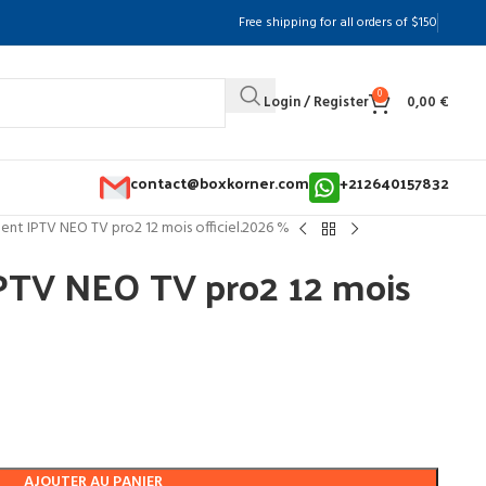
Free shipping for all orders of $150
0
Login / Register
0,00
€
contact@boxkorner.com
+212640157832
t IPTV NEO TV pro2 12 mois officiel.2026 %
TV NEO TV pro2 12 mois
AJOUTER AU PANIER