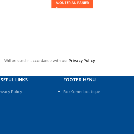
Inte
AJOUTER AU PANIER
Ca
A
And
Will be used in accordance with our
Privacy Policy
SEFUL LINKS
FOOTER MENU
rivacy Policy
BoxKorner boutique