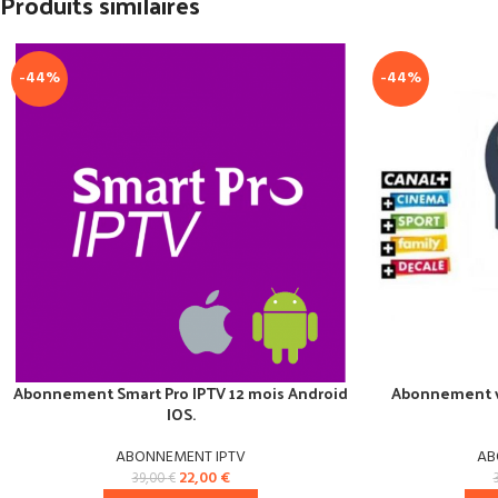
Produits similaires
-44%
-44%
Abonnement Smart Pro IPTV 12 mois Android
Abonnement va
IOS.
ABONNEMENT IPTV
AB
22,00
€
39,00
€