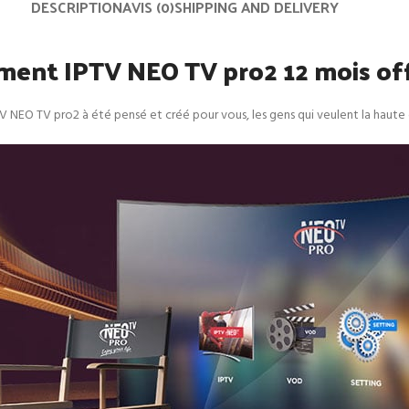
DESCRIPTION
AVIS (0)
SHIPPING AND DELIVERY
ent IPTV NEO TV pro2 12 mois offi
NEO TV pro2 à été pensé et créé pour vous, les gens qui veulent la haute d