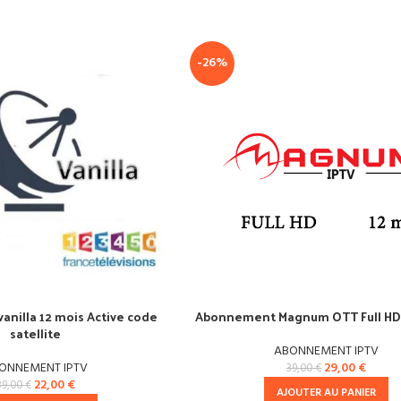
-26%
nilla 12 mois Active code
Abonnement Magnum OTT Full HD 
satellite
ABONNEMENT IPTV
ONNEMENT IPTV
29,00
€
39,00
€
22,00
€
39,00
€
AJOUTER AU PANIER