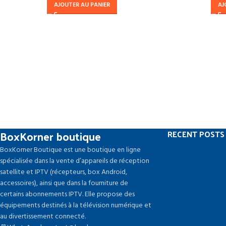
AJOUTER AU PANIER
AJ
BoxKorner boutique
RECENT POSTS
BoxKorner Boutique est une boutique en ligne
spécialisée dans la vente d’appareils de réception
satellite et IPTV (récepteurs, box Android,
accessoires), ainsi que dans la fourniture de
certains abonnements IPTV. Elle propose des
équipements destinés à la télévision numérique et
au divertissement connecté.