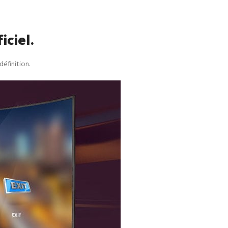
ciel.
éfinition.