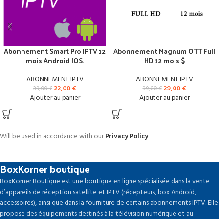
Abonnement Smart Pro IPTV 12
Abonnement Magnum OTT Full
mois Android IOS.
HD 12 mois $
ABONNEMENT IPTV
ABONNEMENT IPTV
22,00
€
29,00
€
39,00
€
39,00
€
Ajouter au panier
Ajouter au panier
Will be used in accordance with our
Privacy Policy
BoxKorner boutique
BoxKorner Boutique est une boutique en ligne spécialisée dans la vente
d’appareils de réception satellite et IPTV (récepteurs, box Android,
accessoires), ainsi que dans la fourniture de certains abonnements IPTV. Elle
propose des équipements destinés à la télévision numérique et au