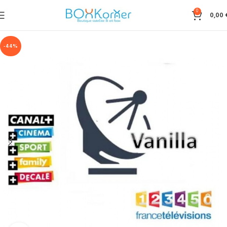
0
0,00
-44%