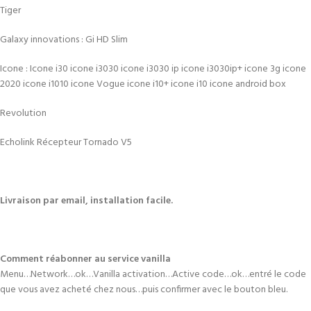
Tiger
Galaxy innovations : Gi HD Slim
Icone : Icone i30 icone i3030 icone i3030 ip icone i3030ip+ icone 3g icone
2020 icone i1010 icone Vogue icone i10+ icone i10 icone android box
Revolution
Echolink Récepteur Tornado V5
Livraison par email, installation facile.
Comment réabonner au service vanilla
Menu…Network…ok…Vanilla activation…Active code…ok…entré le code
que vous avez acheté chez nous…puis confirmer avec le bouton bleu.