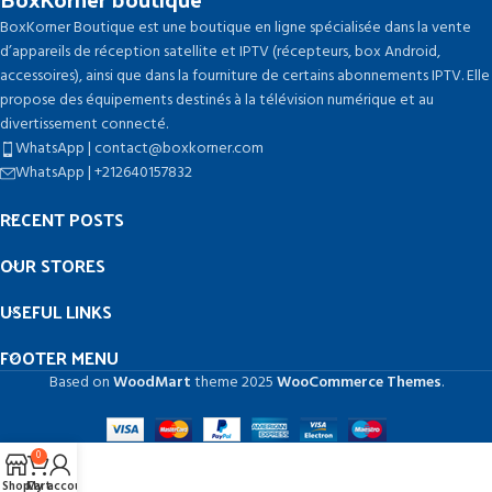
BoxKorner Boutique est une boutique en ligne spécialisée dans la vente
d’appareils de réception satellite et IPTV (récepteurs, box Android,
accessoires), ainsi que dans la fourniture de certains abonnements IPTV. Elle
propose des équipements destinés à la télévision numérique et au
divertissement connecté.
WhatsApp | contact@boxkorner.com
WhatsApp | +212640157832
RECENT POSTS
OUR STORES
USEFUL LINKS
FOOTER MENU
Based on
WoodMart
theme
2025
WooCommerce Themes
.
0
Shop
Cart
My account