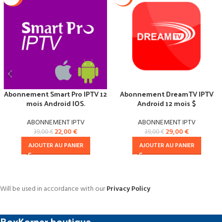
Abonnement Smart Pro IPTV 12
Abonnement DreamTV IPTV
mois Android IOS.
Android 12 mois $
ABONNEMENT IPTV
ABONNEMENT IPTV
22,00
€
29,00
€
39,00
€
39,00
€
AJOUTER AU PANIER
AJOUTER AU PANIER
Will be used in accordance with our
Privacy Policy
BoxKorner boutique