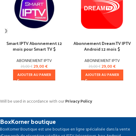
Smart IPTV Abonnement 12
Abonnement DreamTV IPTV
mois pour Smart TV $
Android 12 mois $
ABONNEMENT IPTV
ABONNEMENT IPTV
29,00
€
29,00
€
39,00
€
39,00
€
AJOUTER AU PANIER
AJOUTER AU PANIER
Will be used in accordance with our
Privacy Policy
BoxKorner boutique
BoxKorner Boutique est une boutique en ligne spécialisée dans la vente