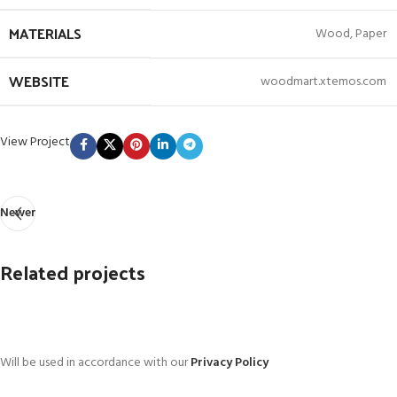
MATERIALS
Wood, Paper
WEBSITE
woodmart.xtemos.com
View Project
Newer
Related projects
Imperdiet mauris a nontin
Will be used in accordance with our
Accessories
Privacy Policy