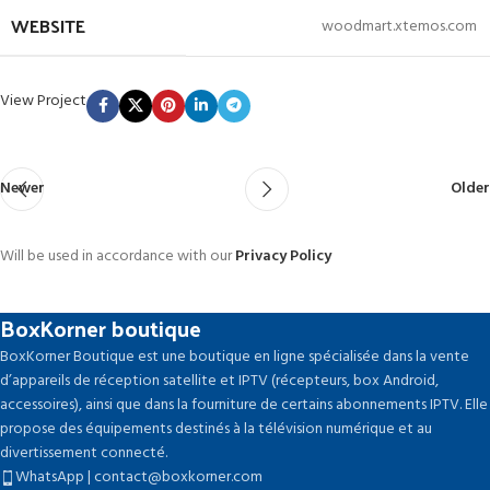
WEBSITE
woodmart.xtemos.com
View Project
Newer
Older
Will be used in accordance with our
Privacy Policy
BoxKorner boutique
BoxKorner Boutique est une boutique en ligne spécialisée dans la vente
d’appareils de réception satellite et IPTV (récepteurs, box Android,
accessoires), ainsi que dans la fourniture de certains abonnements IPTV. Elle
propose des équipements destinés à la télévision numérique et au
divertissement connecté.
WhatsApp | contact@boxkorner.com