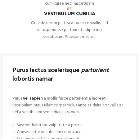
cum curae nec nasceturam
03.
VESTIBULUM CUBILIA
Gravida morbi platea at arcu convallis a id
id suspendisse parturient adipiscing
vestibulum. Praesent interdu.
Purus lectus scelerisque
parturient
lobortis namar
Purus
vel sapien
a mollis fusce parturient a laoreet
vestibulum purus ullamcorper tellus ante at duira convallis ac
vel a vestibulum sem ridiculus sapien.
Suscipit habitant vulputate a porta.
Consectetur vestibulum cubilia acc.
Scelerisque litora ipsum parturient.