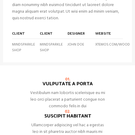
diam nonummy nibh euismod tincidunt ut laoreet dolore
magna aliquam erat volutpat. Ut wisi enim ad minim veniam,
quis nostrud exerci tation.
CLIENT
CLIENT
DESIGNER
WEBSITE
MINDSPARKLE
MINDSPARKLE
JOHN DOE
XTEMOS.COM/WOOD
SHOP
SHOP
01.
VULPUTATE A PORTA
Vestibulum nam lobortis scelerisque eu mi
leo orci placerat a parturient congue non
commodo felis in dui
02.
SUSCIPIT HABITANT
Ullamcorper adipiscing vel hac a egestas
leo in sit pharetra auctor nibh mauris mi