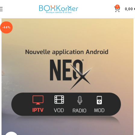
0
0,00
-44%